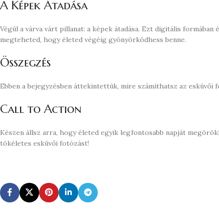
A Képek Átadása
Végül a várva várt pillanat: a képek átadása. Ezt digitális formában
megteheted, hogy életed végéig gyönyörködhess benne.
Összegzés
Ebben a bejegyzésben áttekintettük, mire számíthatsz az esküvői f
Call to Action
Készen állsz arra, hogy életed egyik legfontosabb napját megörök
tökéletes esküvői fotózást!