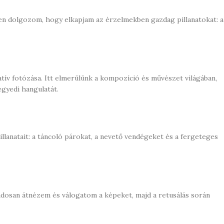
en dolgozom, hogy elkapjam az érzelmekben gazdag pillanatokat: a
atív fotózása. Itt elmerülünk a kompozíció és művészet világában,
gyedi hangulatát.
 pillanatait: a táncoló párokat, a nevető vendégeket és a fergeteges
dosan átnézem és válogatom a képeket, majd a retusálás során