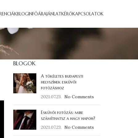
ERENCIÁK
BLOG
INFÓ
ÁRAJÁNLATKÉRŐ
KAPCSOLATOK
BLOGOK
A tökéletes budapesti
helyszínek esküvői
fotózáshoz
2021.07.23.
No Comments
Esküvői fotózás: mire
számíthatsz a nagy napon?
2021.07.23.
No Comments