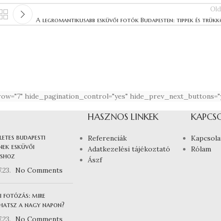
Old
A legromantikusabb esküvői fotók Budapesten: tippek és trük
row="7" hide_pagination_control="yes" hide_prev_next_buttons="ye
HASZNOS LINKEK
KAPCS
letes budapesti
Referenciák
Kapcsola
nek esküvői
Adatkezelési tájékoztató
Rólam
shoz
Ászf
.23.
No Comments
i fotózás: mire
hatsz a nagy napon?
.23.
No Comments