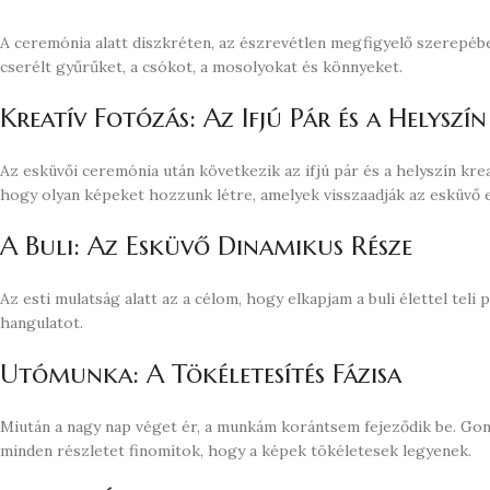
A ceremónia alatt diszkréten, az észrevétlen megfigyelő szerepéb
cserélt gyűrűket, a csókot, a mosolyokat és könnyeket.
Kreatív Fotózás: Az Ifjú Pár és a Helyszín
Az esküvői ceremónia után következik az ifjú pár és a helyszín kre
hogy olyan képeket hozzunk létre, amelyek visszaadják az esküvő e
A Buli: Az Esküvő Dinamikus Része
Az esti mulatság alatt az a célom, hogy elkapjam a buli élettel teli
hangulatot.
Utómunka: A Tökéletesítés Fázisa
Miután a nagy nap véget ér, a munkám korántsem fejeződik be. Gon
minden részletet finomítok, hogy a képek tökéletesek legyenek.