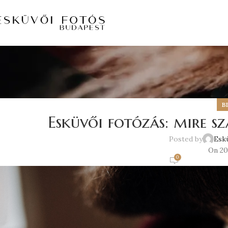
B
Esküvői fotózás: mire s
Posted by
Esk
On 20
0