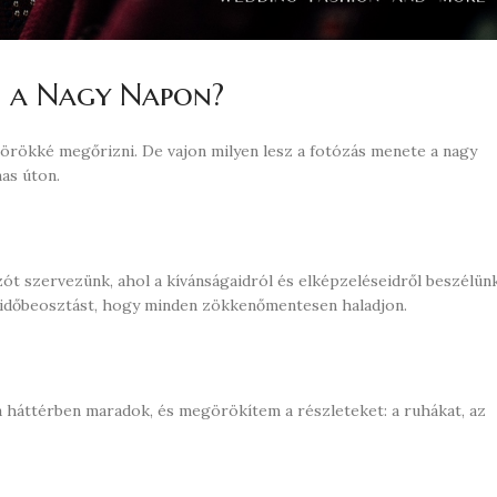
z a Nagy Napon?
k örökké megőrizni. De vajon milyen lesz a fotózás menete a nagy
as úton.
ozót szervezünk, ahol a kívánságaidról és elképzeléseidről beszélünk
s időbeosztást, hogy minden zökkenőmentesen haladjon.
 a háttérben maradok, és megörökítem a részleteket: a ruhákat, az