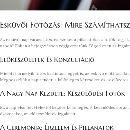
Esküvői Fotózás: Mire Számíthats
Az esküvői nap varázslatos, és ezeket a pillanatokat a fotók fogjá
napon? Ebben a bejegyzésben végigvezetünk Téged ezen az izgalm
Előkészületek és Konzultáció
Mielőtt bármelyik fotós kattintana egyet is, az esküvő előtt találk
Megbeszéljük a napirendet, a különleges kéréseket és az előzete
A Nagy Nap Kezdete: Készülődési Fotók
Ez a nap első felvételektől kezdve különleges. A készülődés során
ékszereket, az előkészületek izgalmait.
A Ceremónia: Érzelem és Pillanatok