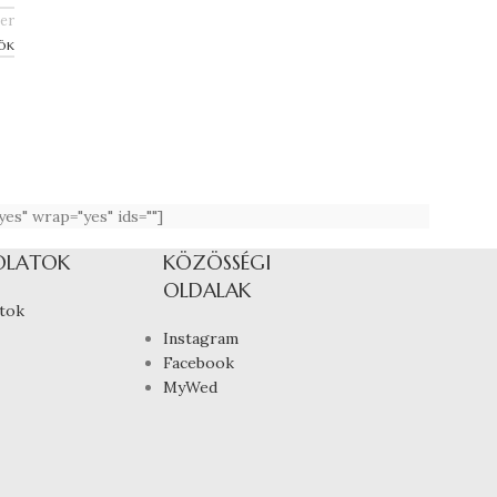
er
kök
s" wrap="yes" ids=""]
OLATOK
KÖZÖSSÉGI
OLDALAK
tok
Instagram
Facebook
MyWed