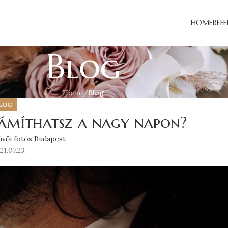
HOME
REF
Blog
Home
Blog
LOG
zámíthatsz a nagy napon?
üvői fotós Budapest
21.07.23.