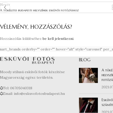
Newer
A tökéletes budapesti helyszínek esküvői fotózáshoz
VÉLEMÉNY, HOZZÁSZÓLÁS?
Hozzászólás küldéséhez
be kell jelentkezni
.
art_brands orderby="" order="" hover="alt" style="carousel" per_
BLOG
A töké
Moody stílusú esküvői fotók készítése
helyszí
Magyarország egész területén.
fotózá
2021.07
Tel: 06705040318
Email: info@eskuvofotosbudapest.hu
Esküvő
számít
2021.07