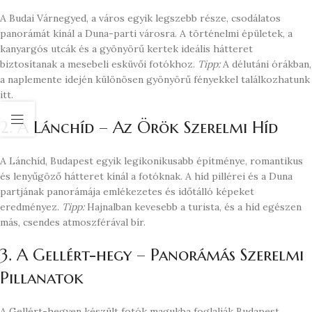
A Budai Várnegyed, a város egyik legszebb része, csodálatos
panorámát kínál a Duna-parti városra. A történelmi épületek, a
kanyargós utcák és a gyönyörű kertek ideális hátteret
biztosítanak a mesebeli esküvői fotókhoz.
Tipp:
A délutáni órákban,
a naplemente idején különösen gyönyörű fényekkel találkozhatunk
itt.
2. A Lánchíd – Az Örök Szerelmi Híd
A Lánchíd, Budapest egyik legikonikusabb építménye, romantikus
és lenyűgöző hátteret kínál a fotóknak. A híd pillérei és a Duna
partjának panorámája emlékezetes és időtálló képeket
eredményez.
Tipp:
Hajnalban kevesebb a turista, és a híd egészen
más, csendes atmoszférával bír.
3. A Gellért-hegy – Panorámás Szerelmi
Pillanatok
A Gellért-hegyen készült fotók magukba foglalják Budapest