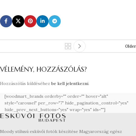
Older
VÉLEMÉNY, HOZZÁSZÓLÁS?
Hozzászólás küldéséhez
be kell jelentkezni
.
[woodmart_brands orderby="" order="" hover="alt"
style="carousel" per_row="7" hide_pagination_control="yes"
hide_prev_next_buttons="yes" wrap="yes" ids=""]
Moody stílusú esküvői fotók készítése Magyarország egész