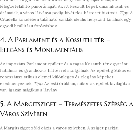
lélegzetelállító panorámáját. Az itt készült képek dinamikusak és
drámaiak, a város látványa pedig kivételes hátteret biztosít.
Tipp:
A
Citadella közelében található sziklák ideális helyszínt kínálnak egy
egyedi beállítású fotózáshoz.
4. A Parlament és a Kossuth tér –
Elegáns és Monumentális
Az impozáns Parlament épülete és a tágas Kossuth tér egyaránt
hatalmas és grandiózus háttérrel szolgálnak. Az épület gótikus és
reneszánsz stílusú elemei különleges és elegáns képeket
eredményeznek.
Tipp:
Az esti órákban, mikor az épület kivilágítva
van, igazán mágikus a látvány.
5. A Margitsziget – Természetes Szépség a
Város Szívében
A Margitsziget zöld oázis a város szívében. A sziget parkjai,