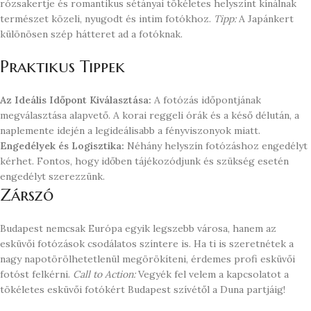
rózsakertje és romantikus sétányai tökéletes helyszínt kínálnak
természet közeli, nyugodt és intim fotókhoz.
Tipp:
A Japánkert
különösen szép hátteret ad a fotóknak.
Praktikus Tippek
Az Ideális Időpont Kiválasztása:
A fotózás időpontjának
megválasztása alapvető. A korai reggeli órák és a késő délután, a
naplemente idején a legideálisabb a fényviszonyok miatt.
Engedélyek és Logisztika:
Néhány helyszín fotózáshoz engedélyt
kérhet. Fontos, hogy időben tájékozódjunk és szükség esetén
engedélyt szerezzünk.
Zárszó
Budapest nemcsak Európa egyik legszebb városa, hanem az
esküvői fotózások csodálatos színtere is. Ha ti is szeretnétek a
nagy napotörölhetetlenül megörökíteni, érdemes profi esküvői
fotóst felkérni.
Call to Action:
Vegyék fel velem a kapcsolatot a
tökéletes esküvői fotókért Budapest szívétől a Duna partjáig!