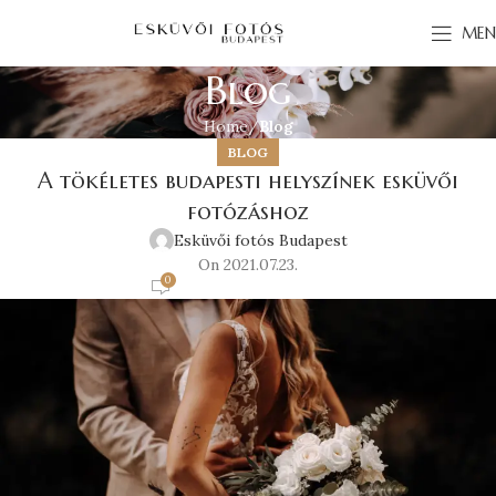
MEN
Blog
Home
Blog
BLOG
A tökéletes budapesti helyszínek esküvői
fotózáshoz
Esküvői fotós Budapest
On 2021.07.23.
0