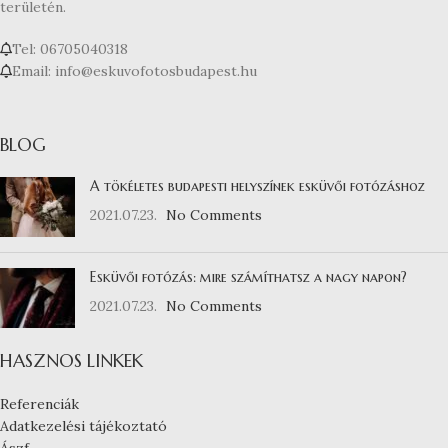
területén.
Tel: 06705040318
Email: info@eskuvofotosbudapest.hu
BLOG
A tökéletes budapesti helyszínek esküvői fotózáshoz
2021.07.23.
No Comments
Esküvői fotózás: mire számíthatsz a nagy napon?
2021.07.23.
No Comments
HASZNOS LINKEK
Referenciák
Adatkezelési tájékoztató
Ászf