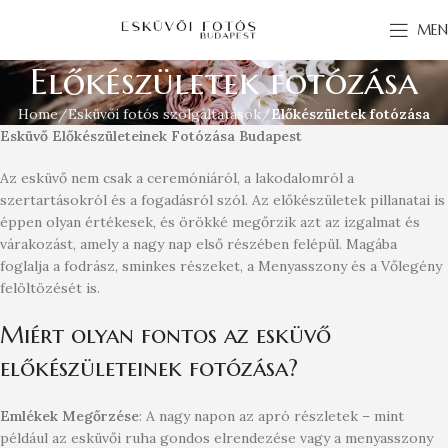
MEN
Előkészületek fotózása
Home
Esküvői fotós szolgáltatások
Előkészületek fotózása
Esküvő Előkészületeinek Fotózása Budapest
Az esküvő nem csak a ceremóniáról, a lakodalomról a
szertartásokról és a fogadásról szól. Az előkészületek pillanatai is
éppen olyan értékesek, és örökké megőrzik azt az izgalmat és
várakozást, amely a nagy nap első részében felépül. Magába
foglalja a fodrász, sminkes részeket, a Menyasszony és a Vőlegény
felöltözését is.
Miért olyan fontos az esküvő
előkészületeinek fotózása?
Emlékek Megőrzése
: A nagy napon az apró részletek – mint
például az esküvői ruha gondos elrendezése vagy a menyasszony