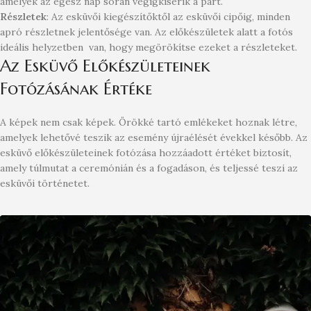
amelyek az egész nap során végigkísérik a párt.
Részletek
: Az esküvői kiegészítőktől az esküvői cipőig, minden
apró részletnek jelentősége van. Az előkészületek alatt a fotós
ideális helyzetben van, hogy megörökítse ezeket a részleteket.
Az Esküvő Előkészületeinek
Fotózásának Értéke
A képek nem csak képek. Örökké tartó emlékeket hoznak létre,
amelyek lehetővé teszik az esemény újraélését évekkel később. Az
esküvő előkészületeinek fotózása hozzáadott értéket biztosít,
amely túlmutat a ceremónián és a fogadáson, és teljessé teszi az
esküvői történetet.