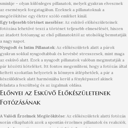
sminkje – olyan különleges pillanatok, melyek gyakran elvesznek
az események forgatagában. Ezeknek a pillanatoknak a
megörökítése egy életre szóló emléket kínál.
Egy teljesebb történet mesélése
: Az esküvő előkészületeinek
fotózása lehetővé teszi a történet teljesebb elmesélését, hiszen
az átadott fotóanyag az első pillanatoktól az utolsókig bemutatják
a nagy napot.
Nyugodt és Intim Pillanatok
: Az előkészületek alatt a párok
gyakran sokkal nyugodtabbak és kevésbé stresszesek, mint maga
az esküvő alatt. Ezek a nyugodt pillanatok valóban megmutatják a
pár közötti köteléket. Itt fontos megemlíteni, hogy a fotózás által
keltett szokatlan helyzetek is könnyen átléphetőek, a pár a
készülődések alatt harmóniába kerül a fényképsszel akinek
feladata a feszültség és az izgalmak oldása.
Előnyei az Esküvő Előkészületeinek
Fotózásának
A Valódi Érzelmek Megörökítése
: Az előkészületek alatti fotózás
során elkaphatók azok a spontán érzelmes pillanatok és reakciók,