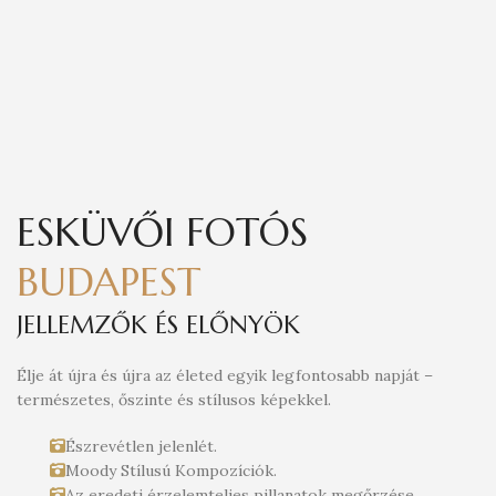
ESKÜVŐI FOTÓS
BUDAPEST
JELLEMZŐK ÉS ELŐNYÖK
Élje át újra és újra az életed egyik legfontosabb napját –
természetes, őszinte és stílusos képekkel.
Észrevétlen jelenlét.
Moody Stílusú Kompozíciók.
Az eredeti érzelemteljes pillanatok megőrzése.