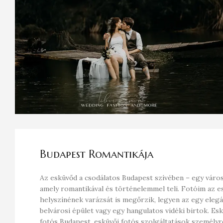
Budapest Romantikája
Az esküvőd a csodálatos Budapest szívében – egy váro
amely romantikával és történelemmel teli. Fotóim az e
helyszínének varázsát is megőrzik, legyen az egy eleg
belvárosi épület vagy egy hangulatos vidéki birtok. Es
fotós Budapest, esküvői fotós szolgáltatások személyr