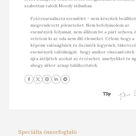
szabottan valódi Moody stílusban.
Fotózsurnaliszta szemlélet – nem készítek beállítot
megrendezett jeleneteket. Nem befolyásolom az
események folyamát, nem állítom be a párt sehova, 
vetetem ki az oda nem illő elemeket. Célom, hogy a
képeim valósághűek és őszinték legyenek, tükrözzé
események valódiságát, hogy amikor visszanézitek 
újra átéljétek azokat az érzéseket, amelyekkel és ú
ahogy akkor aznap találkoztatok.
TSp
Speciális összefoglaló