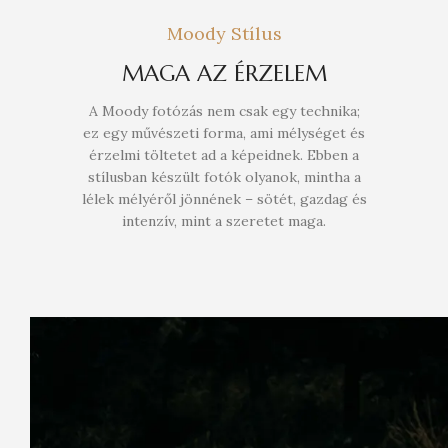
Moody Stílus
MAGA AZ ÉRZELEM
A Moody fotózás nem csak egy technika;
ez egy művészeti forma, ami mélységet és
érzelmi töltetet ad a képeidnek. Ebben a
stílusban készült fotók olyanok, mintha a
lélek mélyéről jönnének – sötét, gazdag és
intenzív, mint a szeretet maga.