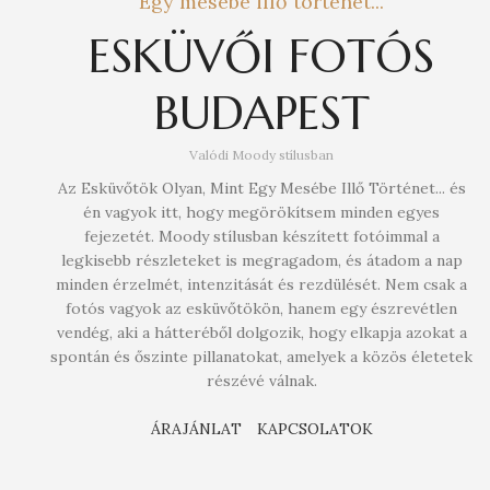
Egy mesébe illő történet...
ESKÜVŐI FOTÓS
BUDAPEST
Valódi Moody stílusban
Az Esküvőtök Olyan, Mint Egy Mesébe Illő Történet... és
én vagyok itt, hogy megörökítsem minden egyes
fejezetét. Moody stílusban készített fotóimmal a
legkisebb részleteket is megragadom, és átadom a nap
minden érzelmét, intenzitását és rezdülését. Nem csak a
fotós vagyok az esküvőtökön, hanem egy észrevétlen
vendég, aki a hátteréből dolgozik, hogy elkapja azokat a
spontán és őszinte pillanatokat, amelyek a közös életetek
részévé válnak.
ÁRAJÁNLAT
KAPCSOLATOK