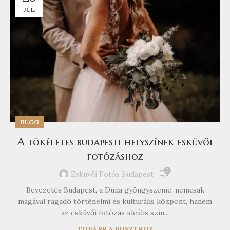
JÚL
BLOG
A tökéletes budapesti helyszínek esküvői
fotózáshoz
0
Esküvői Fotós Budapest
Bevezetés Budapest, a Duna gyöngyszeme, nemcsak
magával ragadó történelmi és kulturális központ, hanem
az esküvői fotózás ideális szín...
TOVÁBB A POSZTHOZ